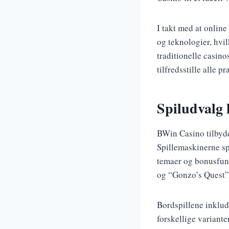
I takt med at onlin
og teknologier, hvil
traditionelle casino
tilfredsstille alle p
Spiludvalg
BWin Casino tilbyde
Spillemaskinerne s
temaer og bonusfunk
og “Gonzo’s Quest”
Bordspillene inklud
forskellige varianter