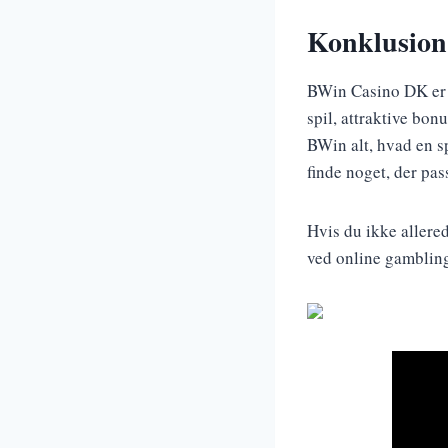
Konklusion
BWin Casino DK er u
spil, attraktive bon
BWin alt, hvad en sp
finde noget, der pa
Hvis du ikke allere
ved online gamblin