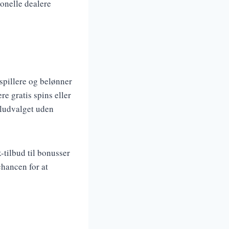
ionelle dealere
spillere og belønner
e gratis spins eller
piludvalget uden
tilbud til bonusser
chancen for at