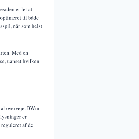
esiden er let at
 optimeret til både
sspil, når som helst
arten. Med en
lse, uanset hvilken
kal overveje. BWin
plysninger er
reguleret af de