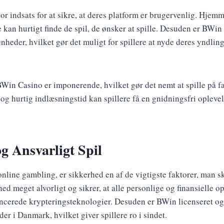
or indsats for at sikre, at deres platform er brugervenlig. Hjemm
e kan hurtigt finde de spil, de ønsker at spille. Desuden er BWin
heder, hvilket gør det muligt for spillere at nyde deres yndling
Win Casino er imponerende, hvilket gør det nemt at spille på f
e og hurtig indlæsningstid kan spillere få en gnidningsfri opleve
g Ansvarligt Spil
online gambling, er sikkerhed en af de vigtigste faktorer, man s
ed meget alvorligt og sikrer, at alle personlige og finansielle o
cerede krypteringsteknologier. Desuden er BWin licenseret og 
r i Danmark, hvilket giver spillere ro i sindet.