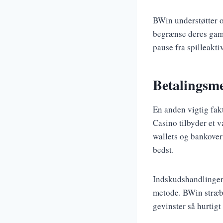
BWin understøtter og
begrænse deres gamb
pause fra spilleakti
Betalingsm
En anden vigtig fak
Casino tilbyder et v
wallets og bankoverf
bedst.
Indskudshandlinger 
metode. BWin stræber
gevinster så hurtigt