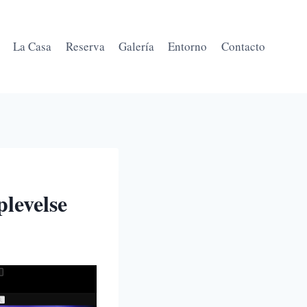
La Casa
Reserva
Galería
Entorno
Contacto
levelse