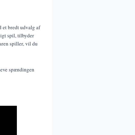
 et bredt udvalg af
gt spil, tilbyder
en spiller, vil du
pleve spændingen