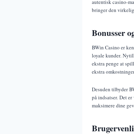
autentisk casino-ma
bringer den virkelig
Bonusser o
BWin Casino er kend
loyale kunder. Nyti
ekstra penge at spil
ekstra omkostninger
Desuden tilbyder BW
på indsatser. Det er
maksimere dine gevi
Brugervenli