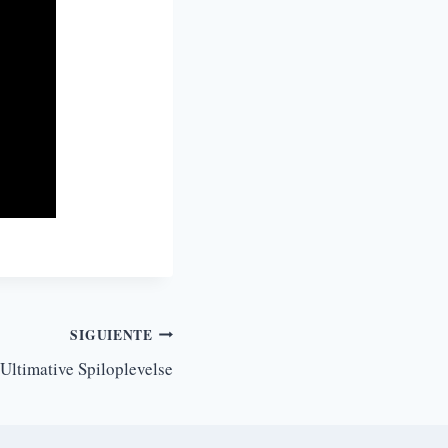
SIGUIENTE
ltimative Spiloplevelse