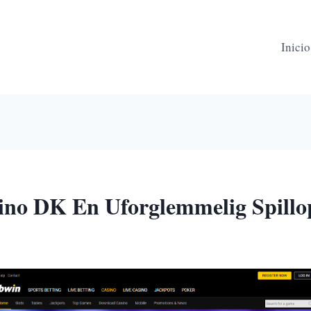
Inicio
no DK En Uforglemmelig Spillop