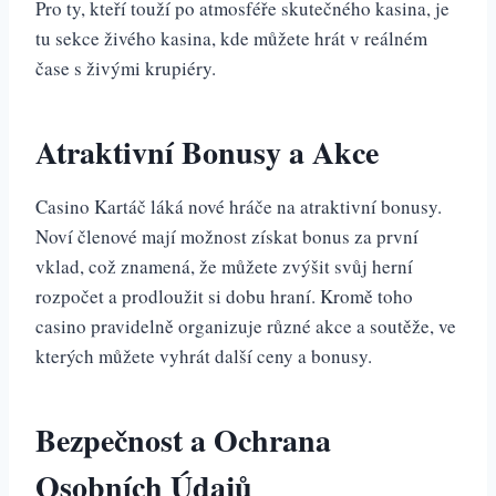
Pro ty, kteří touží po atmosféře skutečného kasina, je
tu sekce živého kasina, kde můžete hrát v reálném
čase s živými krupiéry.
Atraktivní Bonusy a Akce
Casino Kartáč láká nové hráče na atraktivní bonusy.
Noví členové mají možnost získat bonus za první
vklad, což znamená, že můžete zvýšit svůj herní
rozpočet a prodloužit si dobu hraní. Kromě toho
casino pravidelně organizuje různé akce a soutěže, ve
kterých můžete vyhrát další ceny a bonusy.
Bezpečnost a Ochrana
Osobních Údajů