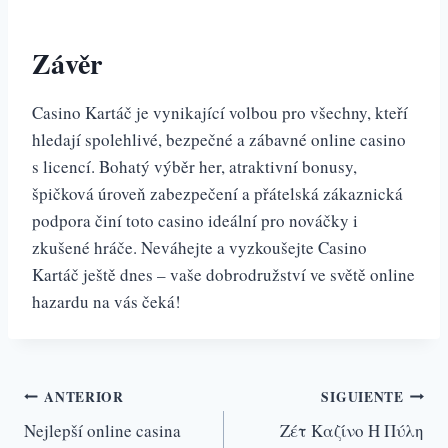
Závěr
Casino Kartáč je vynikající volbou pro všechny, kteří
hledají spolehlivé, bezpečné a zábavné online casino
s licencí. Bohatý výběr her, atraktivní bonusy,
špičková úroveň zabezpečení a přátelská zákaznická
podpora činí toto casino ideální pro nováčky i
zkušené hráče. Neváhejte a vyzkoušejte Casino
Kartáč ještě dnes – vaše dobrodružství ve světě online
hazardu na vás čeká!
ANTERIOR
SIGUIENTE
Nejlepší online casina
Ζέτ Καζίνο Η Πύλη