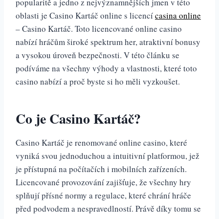
popularitě a jedno z nejvýznamnějších jmen v této
oblasti je Casino Kartáč online s licencí
casina online
– Casino Kartáč. Toto licencované online casino
nabízí hráčům široké spektrum her, atraktivní bonusy
a vysokou úroveň bezpečnosti. V této článku se
podíváme na všechny výhody a vlastnosti, které toto
casino nabízí a proč byste si ho měli vyzkoušet.
Co je Casino Kartáč?
Casino Kartáč je renomované online casino, které
vyniká svou jednoduchou a intuitivní platformou, jež
je přístupná na počítačích i mobilních zařízeních.
Licencované provozování zajišťuje, že všechny hry
splňují přísné normy a regulace, které chrání hráče
před podvodem a nespravedlností. Právě díky tomu se