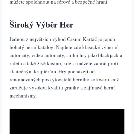
můžete spolehnout na férové a bezpečné hraní.
Široký Výběr Her
Jednou z největších výhod Casino Kartáč je jejich
bohatý herní katalog. Najdete zde klasické výherní
automaty, video automaty, stolní hry jako blackjack a
ruletu a také živé kasino, kde si můžete zahrát proti
skutečným krupiérům. Hry pocházejí od
renomovaných poskytovatelů herního softwaru, což
zaručuje vysokou kvalitu grafiky a zajímavé herní
mechanismy.