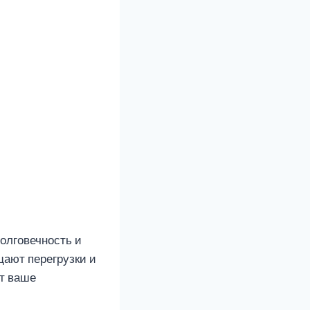
олговечность и
щают перегрузки и
ет ваше