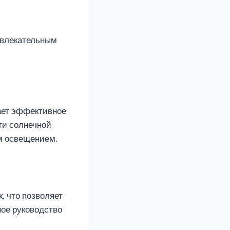
ивлекательным
ает эффективное
ти солнечной
м освещением.
, что позволяет
ное руководство