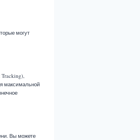
оторые могут
Tracking),
ия максимальной
лнечное
ени. Вы можете