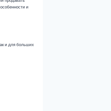
ли продавать
о особенности и
так и для больших