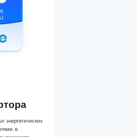
ртора
х энергетических
лями, в