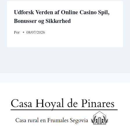
Udforsk Verden af Online Casino Spil,
Bonusser og Sikkerhed
Por
08/07/2026