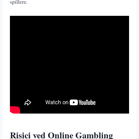
spillere.
Risici ved Online Gambling