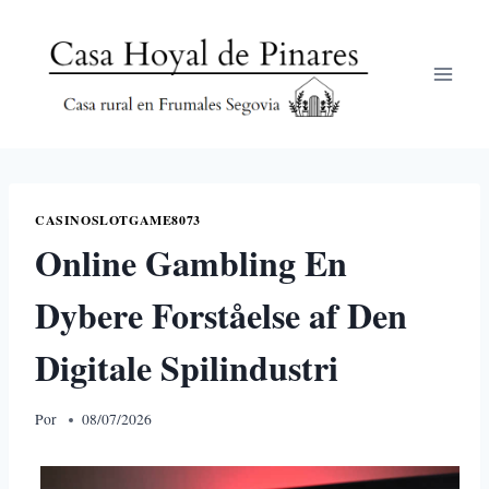
CASINOSLOTGAME8073
Online Gambling En
Dybere Forståelse af Den
Digitale Spilindustri
Por
08/07/2026