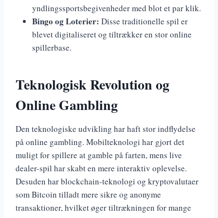
yndlingssportsbegivenheder med blot et par klik.
Bingo og Loterier:
Disse traditionelle spil er
blevet digitaliseret og tiltrækker en stor online
spillerbase.
Teknologisk Revolution og
Online Gambling
Den teknologiske udvikling har haft stor indflydelse
på online gambling. Mobilteknologi har gjort det
muligt for spillere at gamble på farten, mens live
dealer-spil har skabt en mere interaktiv oplevelse.
Desuden har blockchain-teknologi og kryptovalutaer
som Bitcoin tilladt mere sikre og anonyme
transaktioner, hvilket øger tiltrækningen for mange