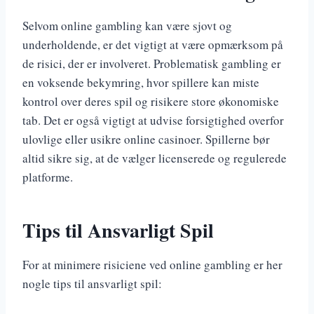
Selvom online gambling kan være sjovt og
underholdende, er det vigtigt at være opmærksom på
de risici, der er involveret. Problematisk gambling er
en voksende bekymring, hvor spillere kan miste
kontrol over deres spil og risikere store økonomiske
tab. Det er også vigtigt at udvise forsigtighed overfor
ulovlige eller usikre online casinoer. Spillerne bør
altid sikre sig, at de vælger licenserede og regulerede
platforme.
Tips til Ansvarligt Spil
For at minimere risiciene ved online gambling er her
nogle tips til ansvarligt spil: