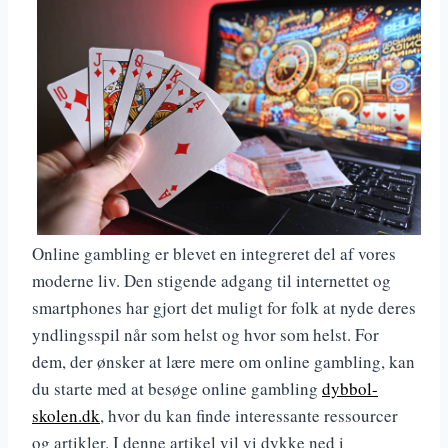
Online gambling er blevet en integreret del af vores
moderne liv. Den stigende adgang til internettet og
smartphones har gjort det muligt for folk at nyde deres
yndlingsspil når som helst og hvor som helst. For
dem, der ønsker at lære mere om online gambling, kan
du starte med at besøge online gambling
dybbol-
skolen.dk
, hvor du kan finde interessante ressourcer
og artikler. I denne artikel vil vi dykke ned i