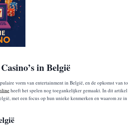
Casino’s in België
opulaire vorm van entertainment in België, en de opkomst van to
nline
heeft het spelen nog toegankelijker gemaakt. In dit artike
België, met een focus op hun unieke kenmerken en waarom ze in 
elgië