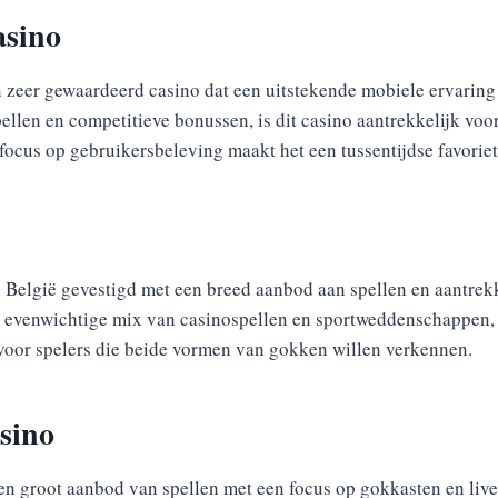
asino
 zeer gewaardeerd casino dat een uitstekende mobiele ervaring 
ellen en competitieve bonussen, is dit casino aantrekkelijk voo
 focus op gebruikersbeleving maakt het een tussentijdse favoriet
n België gevestigd met een breed aanbod aan spellen en aantrek
n evenwichtige mix van casinospellen en sportweddenschappen,
s voor spelers die beide vormen van gokken willen verkennen.
sino
en groot aanbod van spellen met een focus op gokkasten en live