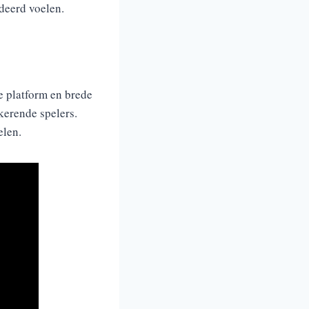
deerd voelen.
e platform en brede
kerende spelers.
elen.