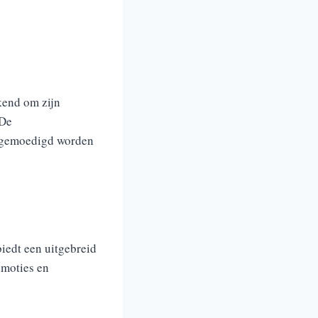
ekend om zijn
 De
angemoedigd worden
iedt een uitgebreid
omoties en