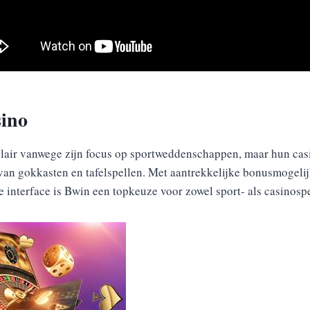
sino
lair vanwege zijn focus op sportweddenschappen, maar hun cas
van gokkasten en tafelspellen. Met aantrekkelijke bonusmogeli
e interface is Bwin een topkeuze voor zowel sport- als casinospe