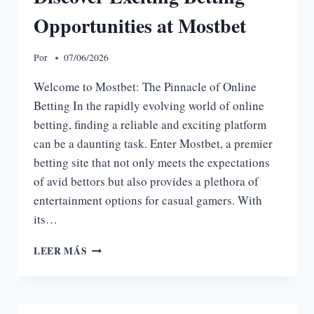
Opportunities at Mostbet
Por
07/06/2026
Welcome to Mostbet: The Pinnacle of Online
Betting In the rapidly evolving world of online
betting, finding a reliable and exciting platform
can be a daunting task. Enter Mostbet, a premier
betting site that not only meets the expectations
of avid bettors but also provides a plethora of
entertainment options for casual gamers. With
its…
LEER MÁS