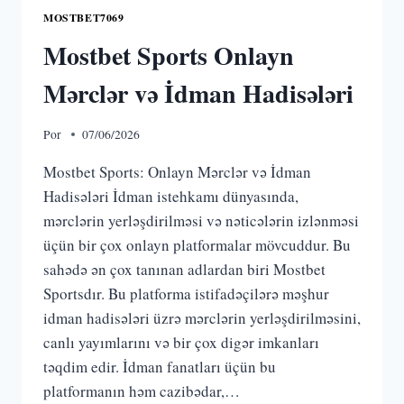
MOSTBET7069
Mostbet Sports Onlayn
Mərclər və İdman Hadisələri
Por
07/06/2026
Mostbet Sports: Onlayn Mərclər və İdman
Hadisələri İdman istehkamı dünyasında,
mərclərin yerləşdirilməsi və nəticələrin izlənməsi
üçün bir çox onlayn platformalar mövcuddur. Bu
sahədə ən çox tanınan adlardan biri Mostbet
Sportsdır. Bu platforma istifadəçilərə məşhur
idman hadisələri üzrə mərclərin yerləşdirilməsini,
canlı yayımlarını və bir çox digər imkanları
təqdim edir. İdman fanatları üçün bu
platformanın həm cazibədar,…