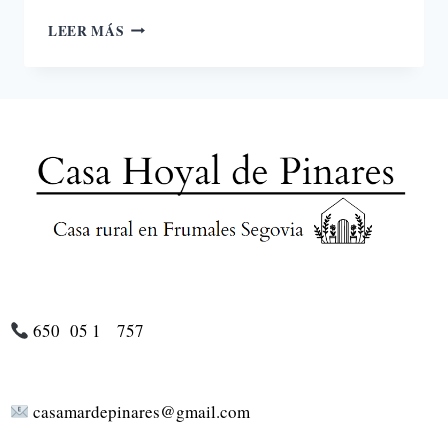
LEER MÁS
650 05 1 757
casamardepinares@gmail.com